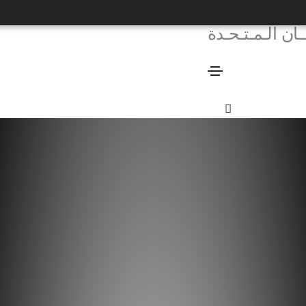
ـان الـمـتـحـدة