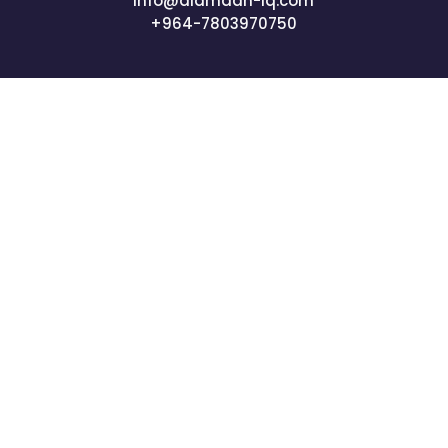
info@alamaan-iq.com
+964-7803970750
جميع الحقوق محفوظة © 2024 شركة الأمان المتحدة"