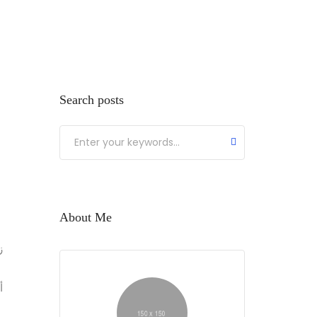
Home
Services
About
Products
News
Contact
us
Us
Search posts
About Me
ز
أ