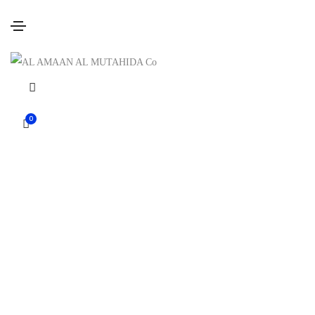
info@alamaan-iq.com
+964-7803970750
0
جميع الحقوق محفوظة © 2024 شركة الأمان المتحدة"